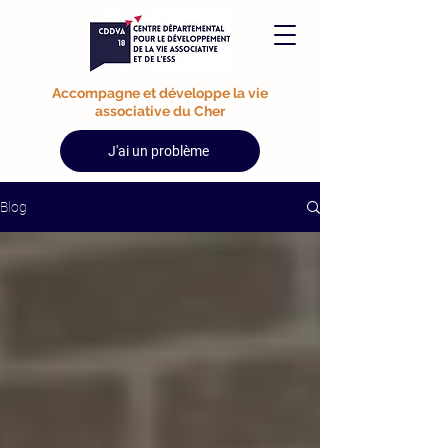
Accompagne et développe la vie
associative du Cher
J'ai un problème
Blog