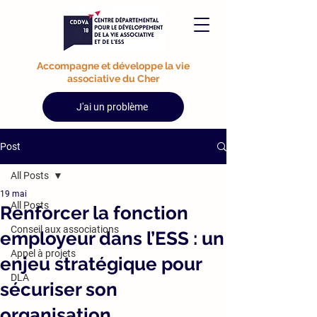
Accompagne et développe la vie
associative du Cher
J'ai un problème
Post
All Posts
19 mai
All Posts
Renforcer la fonction
Conseil aux associations
employeur dans l’ESS : un
Appel à projets
enjeu stratégique pour
DLA
sécuriser son
organisation