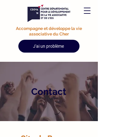
Accompagne et développe la vie
associative du Cher
J'ai un problème
Contact