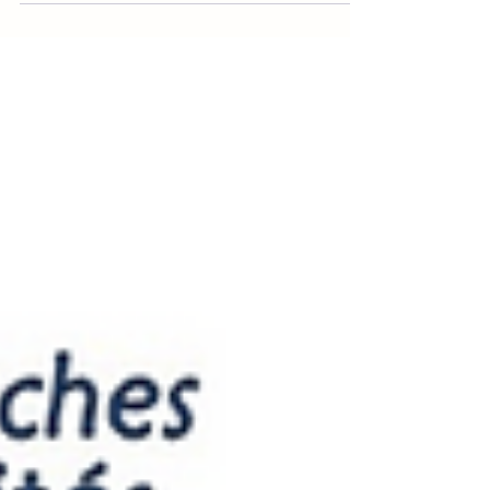
soutenu à sa juste valeur ? Découvrez comment
mieux valoriser votre impact et convaincre vos
partenaires financiers.