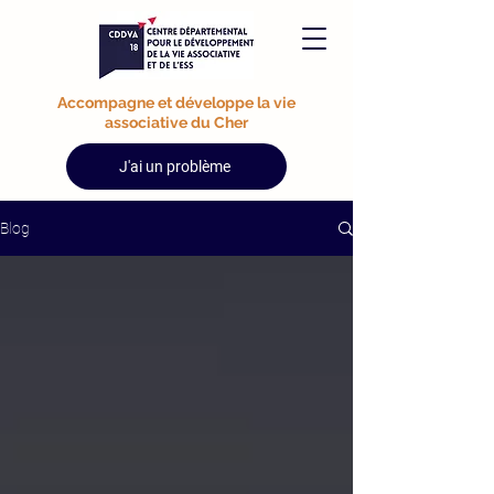
Accompagne et développe la vie
associative du Cher
J'ai un problème
Blog